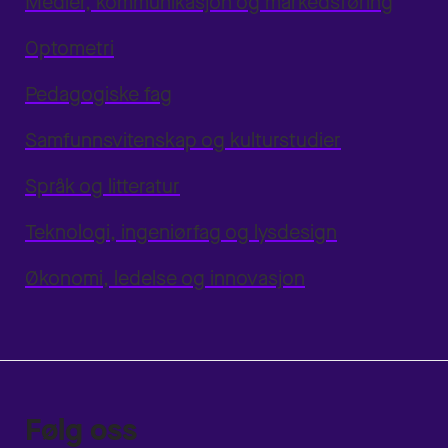
Medier, kommunikasjon og markedsføring
Optometri
Pedagogiske fag
Samfunnsvitenskap og kulturstudier
Språk og litteratur
Teknologi, ingeniørfag og lysdesign
Økonomi, ledelse og innovasjon
Følg oss