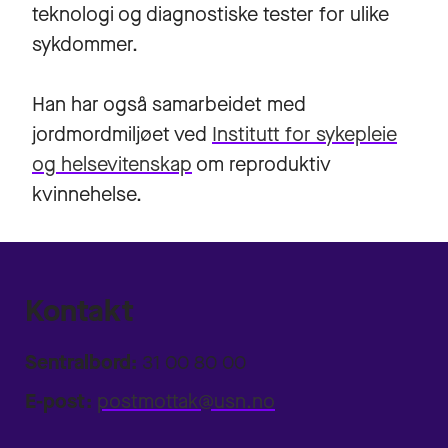
teknologi og diagnostiske tester for ulike
sykdommer.
Han har også samarbeidet med
jordmordmiljøet ved
Institutt for sykepleie
og helsevitenskap
om reproduktiv
kvinnehelse.
Kontakt
Sentralbord:
31 00 80 00
E-post:
postmottak@usn.no