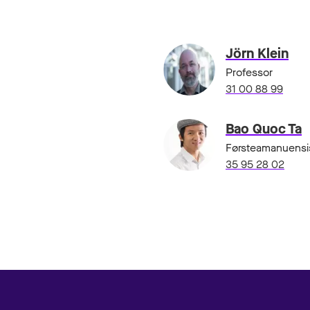
Jörn Klein
Professor
31 00 88 99
Bao Quoc Ta
Førsteamanuensi
35 95 28 02