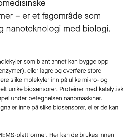
omedisinske
mer – er et fagområde som
g nanoteknologi med biologi.
 molekyler som blant annet kan bygge opp
enzymer), eller lagre og overføre store
e slike molekyler inn på ulike mikro- og
helt unike biosensorer. Proteiner med katalytisk
empel under betegnelsen nanomaskiner.
gnaler inne på slike biosensorer, eller de kan
MEMS-plattformer. Her kan de brukes innen