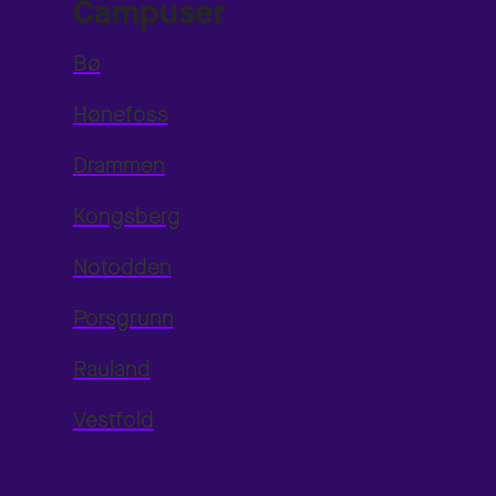
Campuser
Bø
Hønefoss
Drammen
Kongsberg
Notodden
Porsgrunn
Rauland
Vestfold