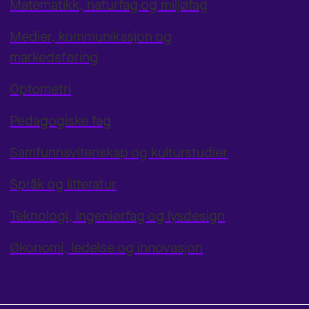
Matematikk, naturfag og miljøfag
Medier, kommunikasjon og
markedsføring
Optometri
Pedagogiske fag
Samfunnsvitenskap og kulturstudier
Språk og litteratur
Teknologi, ingeniørfag og lysdesign
Økonomi, ledelse og innovasjon