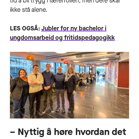
tid å bli trygg i lærerrollen, men dere skal
ikke stå alene.
LES OGSÅ:
Jubler for ny bachelor i
ungdomsarbeid og fritidspedagogikk
– Nyttig å høre hvordan det