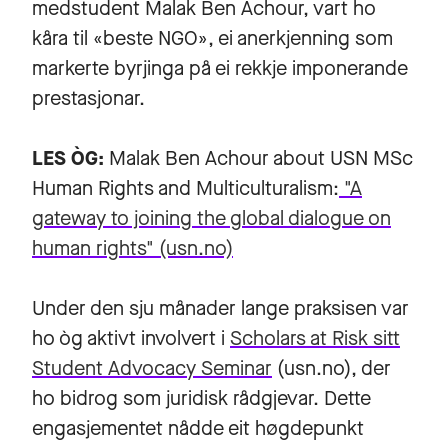
medstudent Malak Ben Achour, vart ho
kåra til «beste NGO», ei anerkjenning som
markerte byrjinga på ei rekkje imponerande
prestasjonar.
LES ÒG:
Malak Ben Achour about USN MSc
Human Rights and Multiculturalism:
"A
gateway to joining the global dialogue on
human rights" (usn.no)
Under den sju månader lange praksisen var
ho òg aktivt involvert i
Scholars at Risk sitt
Student Advocacy Seminar
(usn.no), der
ho bidrog som juridisk rådgjevar. Dette
engasjementet nådde eit høgdepunkt