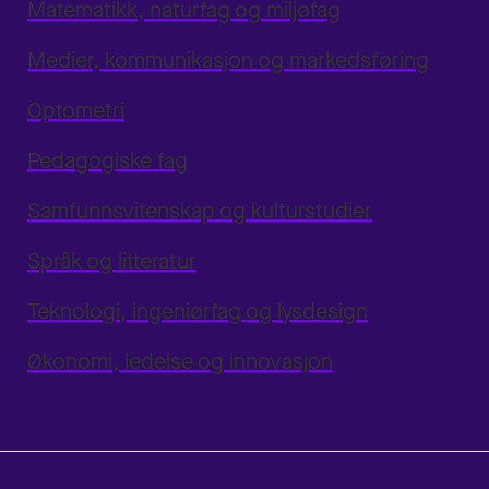
Matematikk, naturfag og miljøfag
Medier, kommunikasjon og markedsføring
Optometri
Pedagogiske fag
Samfunnsvitenskap og kulturstudier
Språk og litteratur
Teknologi, ingeniørfag og lysdesign
Økonomi, ledelse og innovasjon