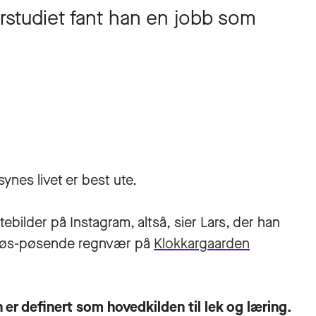
studiet fant han en jobb som
ynes livet er best ute.
bilder på Instagram, altså, sier Lars, der han
g, øs-pøsende regnvær på
Klokkargaarden
n er definert som hovedkilden til lek og læring.