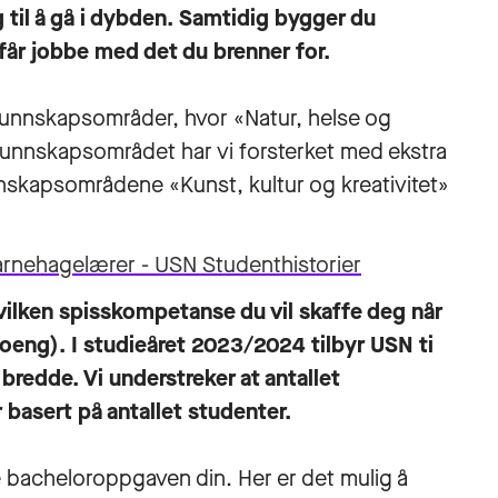
g til å gå i dybden. Samtidig bygger du
får jobbe med det du brenner for.
 kunnskapsområder, hvor «Natur, helse og
kunnskapsområdet har vi forsterket med ekstra
skapsområdene «Kunst, kultur og kreativitet»
 barnehagelærer - USN Studenthistorier
hvilken spisskompetanse du vil skaffe deg når
eng). I studieåret 2023/2024 tilbyr USN ti
redde. Vi understreker at antallet
r basert på antallet studenter.
 bacheloroppgaven din. Her er det mulig å