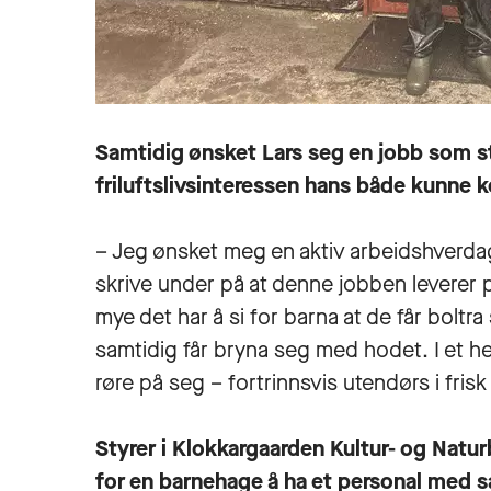
Samtidig ønsket Lars seg en jobb som st
friluftslivsinteressen hans både kunne k
– Jeg ønsket meg en aktiv arbeidshverdag
skrive under på at denne jobben leverer på
mye det har å si for barna at de får bolt
samtidig får bryna seg med hodet. I et he
røre på seg – fortrinnsvis utendørs i frisk
Styrer i Klokkargaarden Kultur- og Natur
for en barnehage å ha et personal med