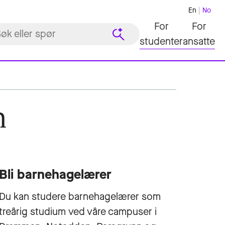
En
No
For
For
studenter
ansatte
n
Bli barnehagelærer
Du kan studere barnehagelærer som
treårig studium ved våre campuser i