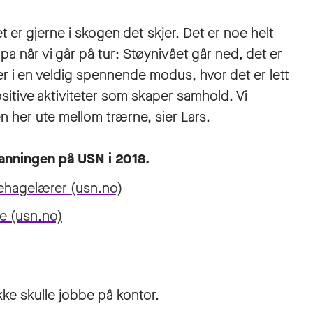
er gjerne i skogen det skjer. Det er noe helt
a når vi går på tur: Støynivået går ned, det er
r i en veldig spennende modus, hvor det er lett
positive aktiviteter som skaper samhold. Vi
n her ute mellom trærne, sier Lars.
danningen på USN i 2018.
ehagelærer (usn.no)
e (usn.no)
ke skulle jobbe på kontor.