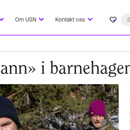
favorite_border
Om USN
Kontakt oss
mann» i barnehage