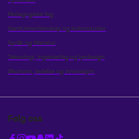
Optometri
Pedagogiske fag
Samfunnsvitenskap og kulturstudier
Språk og litteratur
Teknologi, ingeniørfag og lysdesign
Økonomi, ledelse og innovasjon
Følg oss