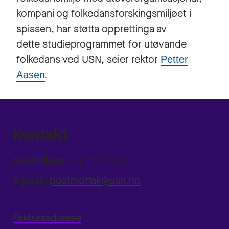
kompani og folkedansforskingsmiljøet i
spissen, har støtta opprettinga av
dette studieprogrammet for utøvande
folkedans ved USN, seier rektor
Petter
Aasen
.
Kontakt
Sentralbord:
31 00 80 00
E-post:
postmottak@usn.no
Fakturaadresse