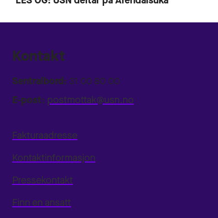
LES ÒG:
USN deltar på Arendalsuka
Kontakt
Sentralbord:
31 00 80 00
E-post:
postmottak@usn.no
Fakturaadresse
Kontaktinformasjon
Pressekontakt
Finn en ansatt