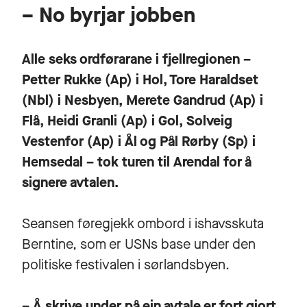
– No byrjar jobben
Alle seks ordførarane i fjellregionen –
Petter Rukke (Ap) i Hol, Tore Haraldset
(Nbl) i Nesbyen, Merete Gandrud (Ap) i
Flå, Heidi Granli (Ap) i Gol, Solveig
Vestenfor (Ap) i Ål og Pål Rørby (Sp) i
Hemsedal – tok turen til Arendal for å
signere avtalen.
Seansen føregjekk ombord i ishavsskuta
Berntine, som er USNs base under den
politiske festivalen i sørlandsbyen.
– Å skrive under på ein avtale er fort gjort,