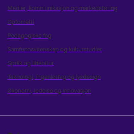
Medier, kommunikasjon og markedsføring
Optometri
Pedagogiske fag
Samfunnsvitenskap og kulturstudier
Språk og litteratur
Teknologi, ingeniørfag og lysdesign
Økonomi, ledelse og innovasjon