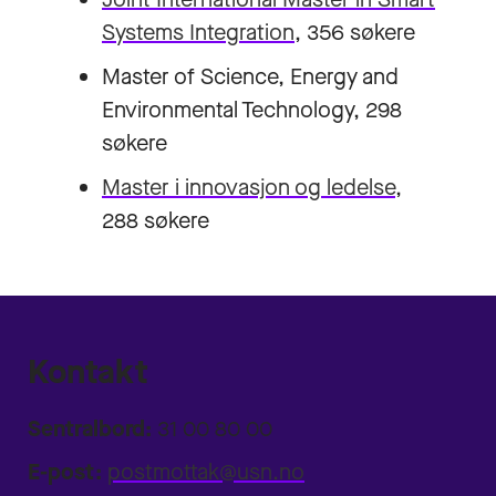
Systems Integration
, 356 søkere
Master of Science, Energy and
Environmental Technology, 298
søkere
Master i innovasjon og ledelse
,
288 søkere
Kontakt
Sentralbord:
31 00 80 00
E-post:
postmottak@usn.no