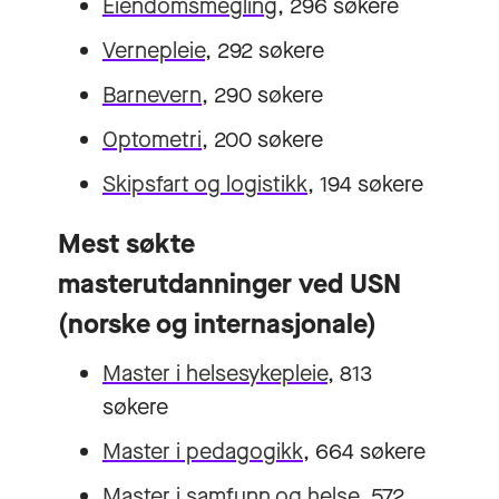
Eiendomsmegling
, 296 søkere
Vernepleie
, 292 søkere
Barnevern
, 290 søkere
Optometri
, 200 søkere
Skipsfart og logistikk
, 194 søkere
Mest søkte
masterutdanninger ved USN
(norske og internasjonale)
Master i helsesykepleie
, 813
søkere
Master i pedagogikk
, 664 søkere
Master i samfunn og helse
, 572