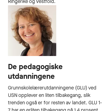
Ringerike og Vestfold.
De pedagogiske
utdanningene
Grunnskolelærerutdanningene (GLU) ved
USN opplever en liten tilbakegang, slik
trenden også er for resten av landet. GLU 1-
7 har en ørliten tilbakegang på 1,4 prosent