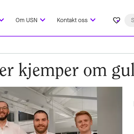
favorite_border
Om USN
Kontakt oss
er kjemper om gull