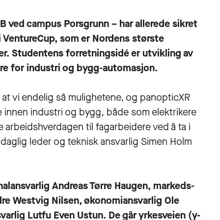
B ved campus Porsgrunn – har allerede sikret
e i VentureCup, som er Nordens største
r. Studentens forretningsidé er utvikling av
re for industri og bygg-automasjon.
et at vi endelig så mulighetene, og panopticXR
lle innen industri og bygg, både som elektrikere
e arbeidshverdagen til fagarbeidere ved å ta i
r daglig leder og teknisk ansvarlig Simen Holm
nalansvarlig Andreas Tørre Haugen, markeds-
re Westvig Nilsen, økonomiansvarlig Ole
arlig Lutfu Even Ustun. De går yrkesveien (y-