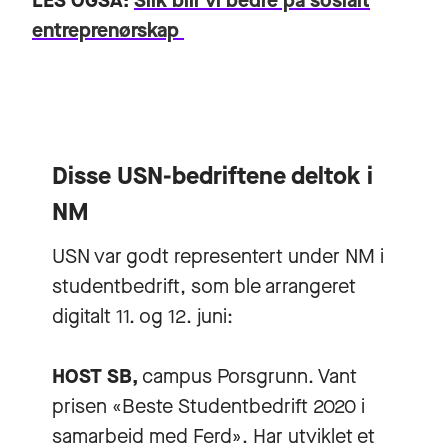
LES OGSÅ:
Slik blir vi bedre på sosialt
entreprenørskap
Disse USN-bedriftene deltok i
NM
USN var godt representert under NM i
studentbedrift, som ble arrangeret
digitalt 11. og 12. juni:
HOST SB,
campus Porsgrunn. Vant
prisen «Beste Studentbedrift 2020 i
samarbeid med Ferd». Har utviklet et