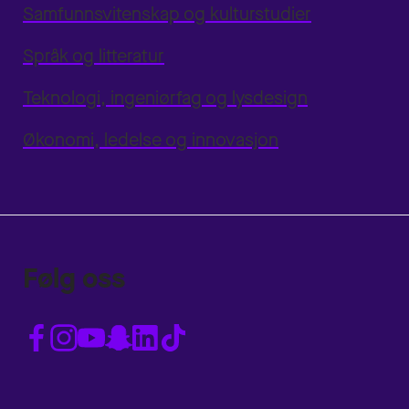
Samfunnsvitenskap og kulturstudier
Språk og litteratur
Teknologi, ingeniørfag og lysdesign
Økonomi, ledelse og innovasjon
Følg oss