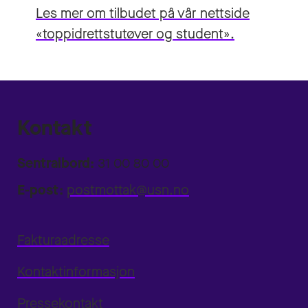
Les mer om tilbudet på vår nettside
«toppidrettstutøver og student».
Kontakt
Sentralbord:
31 00 80 00
E-post:
postmottak@usn.no
Fakturaadresse
Kontaktinformasjon
Pressekontakt