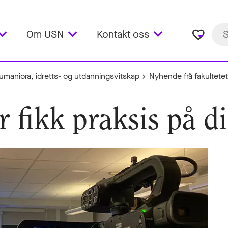
favorite_border
Om USN
Kontakt oss
humaniora, idretts- og utdanningsvitskap
Nyhende frå fakultetet
 fikk praksis på d