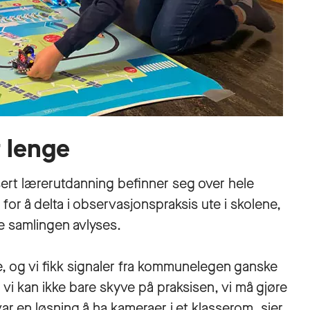
t lenge
ert lærerutdanning befinner seg over hele
for å delta i observasjonspraksis ute i skolene,
e samlingen avlyses.
ge, og vi fikk signaler fra kommunelegen ganske
 vi kan ikke bare skyve på praksisen, vi må gjøre
 var en løsning å ha kameraer i et klasserom, sier