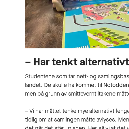
– Har tenkt alternativ
Studentene som tar nett- og samlingsbas
landet. De skulle ha kommet til Notodden 
men på grunn av smitteverntiltakene mått
– Vi har måttet tenke mye alternativt len
tidlig om at samlingen måtte avlyses. Men
det når det står i planen. Her så vi at det