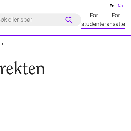
En
No
For
For
studenter
ansatte
irekten