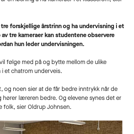
tre forskjellige årstrinn og ha undervisning i et
 av tre kameraer kan studentene observere
ordan hun leder undervisningen.
il følge med på og bytte mellom de ulike
m i et chatrom underveis.
t, og noen sier at de får bedre inntrykk når de
g hører læreren bedre. Og elevene synes det er
e folk, sier Oldrup Johnsen.