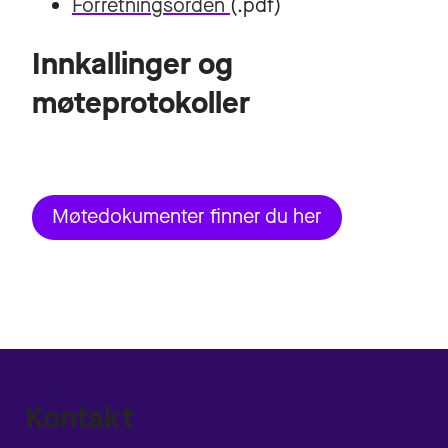
Forretningsorden
(.pdf)
Innkallinger og
møteprotokoller
Møtedokumenter finner du her
Kontakt