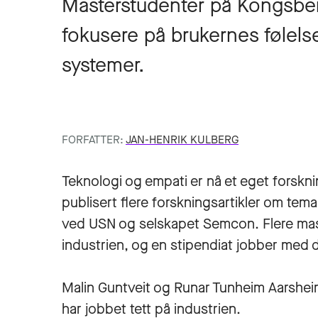
Masterstudenter på Kongsber
fokusere på brukernes følels
systemer.
FORFATTER:
JAN-HENRIK KULBERG
Teknologi og empati er nå et eget forsk
publisert flere forskningsartikler om tem
ved USN og selskapet Semcon. Flere mas
industrien, og en stipendiat jobber med
Malin Guntveit og Runar Tunheim Aarsheim
har jobbet tett på industrien.