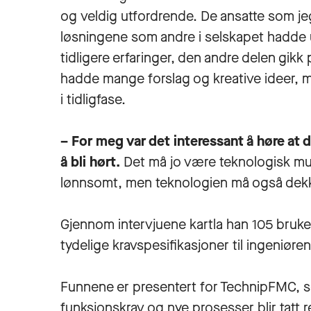
og veldig utfordrende. De ansatte som jeg
løsningene som andre i selskapet hadde ut
tidligere erfaringer, den andre delen gikk
hadde mange forslag og kreative ideer, me
i tidligfase.
– For meg var det interessant å høre at d
å bli hørt.
Det må jo være teknologisk mu
lønnsomt, men teknologien må også dekk
Gjennom intervjuene kartla han 105 bruke
tydelige kravspesifikasjoner til ingeniøren
Funnene er presentert for TechnipFMC, so
funksjonskrav og nye prosesser blir tatt re