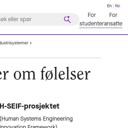
En
No
For
For
studenter
ansatte
industrisystemer
r om følelser
H-SEIF-prosjektet
(Human Systems Engineering
Innovation Framework)