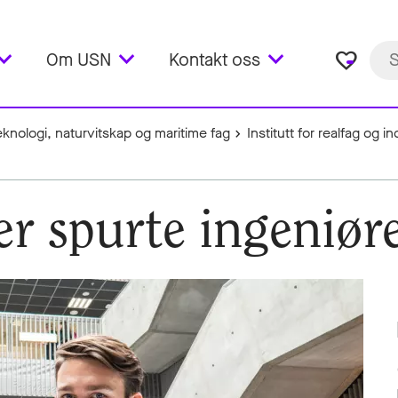
favorite_border
Om USN
Kontakt oss
teknologi, naturvitskap og maritime fag
Institutt for realfag og 
r spurte ingeniøre