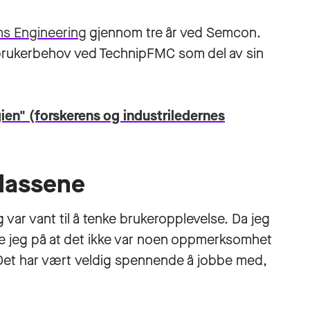
ms Engineering
gjennom tre år ved Semcon.
e brukerbehov ved TechnipFMC som del av
sin
ogien" (forskerens og industriledernes
plassene
 var vant til å tenke brukeropplevelse. Da jeg
e jeg på at det ikke var noen oppmerksomhet
 Det har vært veldig spennende å jobbe med,