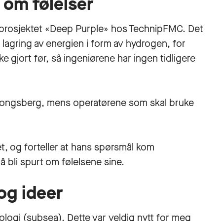
t om følelser
prosjektet «Deep Purple» hos TechnipFMC. Det
 lagring av energien i form av hydrogen, for
kke gjort før, så ingeniørene har ingen tidligere
 Kongsberg, mens operatørene som skal bruke
t, og forteller at hans spørsmål kom
å bli spurt om følelsene sine.
og ideer
ogi (subsea). Dette var veldig nytt for meg