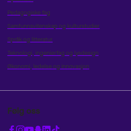
Pedagogiske fag
Samfunnsvitenskap og kulturstudier
Språk og litteratur
Teknologi, ingeniørfag og lysdesign
Økonomi, ledelse og innovasjon
Følg oss