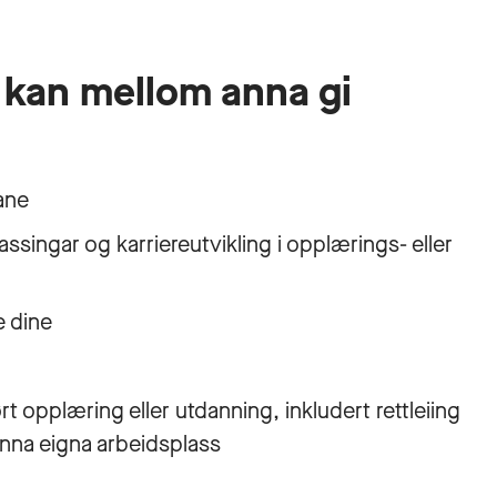
 kan mellom anna gi
ane
passingar og karriereutvikling i opplærings- eller
e dine
ørt opplæring eller utdanning, inkludert rettleiing
finna eigna arbeidsplass