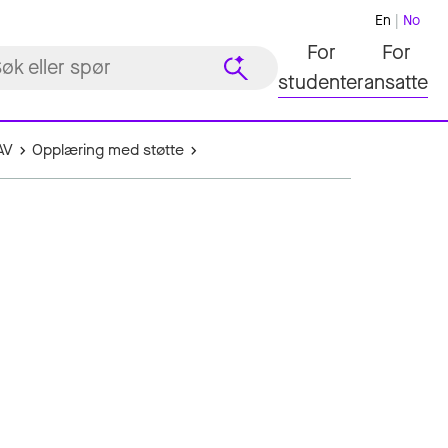
En
No
For
For
studenter
ansatte
AV
Opplæring med støtte