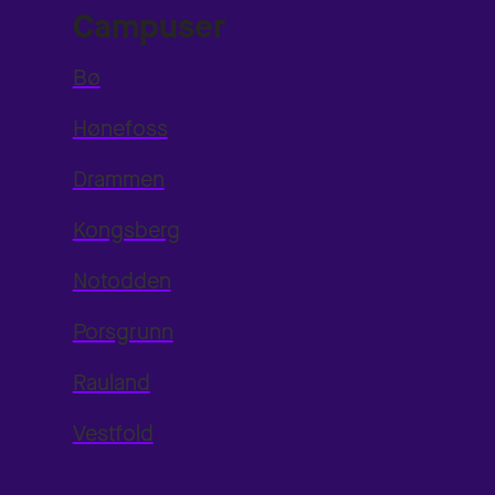
Campuser
Bø
Hønefoss
Drammen
Kongsberg
Notodden
Porsgrunn
Rauland
Vestfold