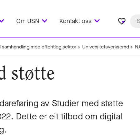
favorite_border
Om USN
Kontakt oss
l samhandling med offentleg sektor
Universitetsverksemd
N
 støtte
dareføring av Studier med støtte
2. Dette er eit tilbod om digital
g.