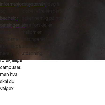
informasjonssystemer
kunne tenke deg å
og
jobbe. Våre eksperter
bachelor
peker nemlig på noen
dataingeniør
klare forskjeller
.
Begge
mellom en
studiene
dataingeniør-
kan tas på
utdanning og en IT-
flere
utdanning.
forskjellige
campuser,
men hva
skal du
velge?