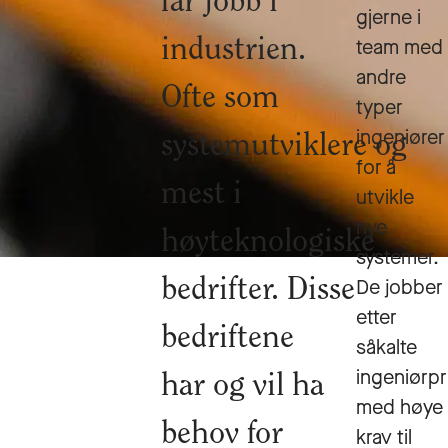
får jobb i
gjerne i
team med
industrien.
andre
Ofte som
typer
ingeniører
systemutviklere og
for å
mest i
utvikle
nye
høyteknologiske
systemer.
De jobber
bedrifter. Disse
etter
bedriftene
såkalte
ingeniørpr
har og vil ha
med høye
behov for
krav til