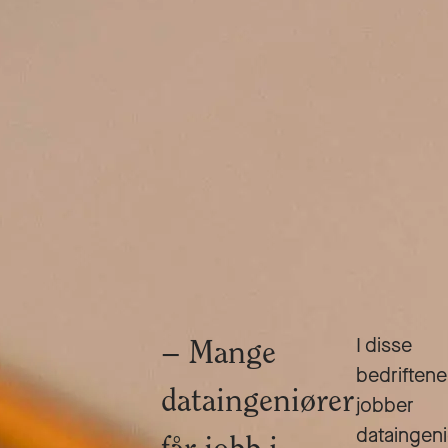
I disse
Mange
bedriftene
dataingeniører
jobber
dataingen