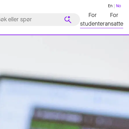
En
No
For
For
studenter
ansatte