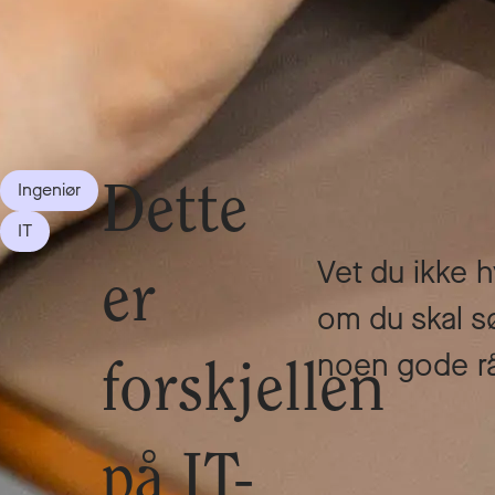
Ingeniør
Dette
IT
Vet du ikke 
er
om du skal sø
noen gode råd
forskjellen
på IT-