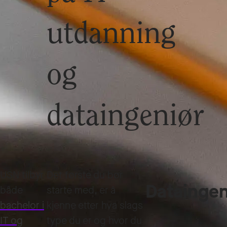
utdanning
og
dataingeniør
USN tilbyr
Det første du bør
Dataingeni
både
starte med, er å
bachelor i
kjenne etter hva slags
IT og
type du er og hvor du