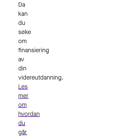
Da
kan
du
søke
om
finansiering
av
din
videreutdanning.
Les
mer
om
hvordan
du
går