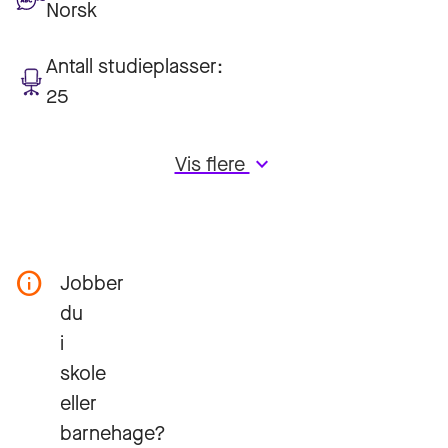
Norsk
Antall studieplasser:
25
Vis flere
keyboard_arrow_down
Jobber
du
i
skole
eller
barnehage?