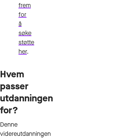
frem
for
å
søke
støtte
her
.
Hvem
passer
utdanningen
for?
Denne
videreutdanningen