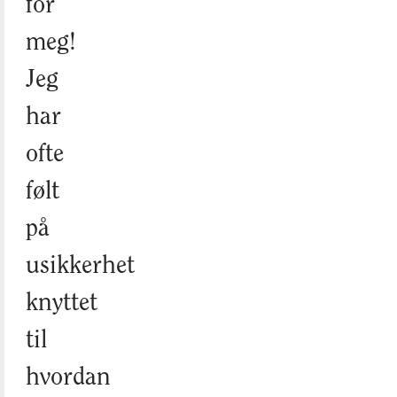
for
meg!
Jeg
har
ofte
følt
på
usikkerhet
knyttet
til
hvordan