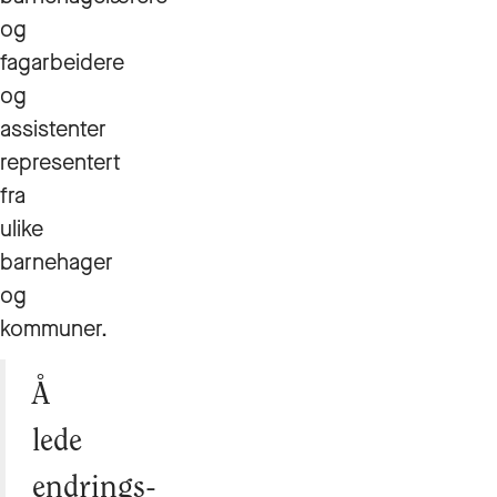
og
fagarbeidere
og
assistenter
representert
fra
ulike
barnehager
og
kommuner.
Å
lede
endrings-