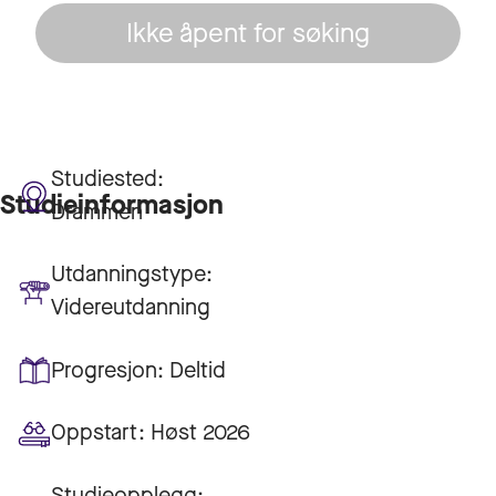
Ikke åpent for søking
Studiested:
Studieinformasjon
Drammen
Utdanningstype:
Videreutdanning
Progresjon:
Deltid
Oppstart:
Høst 2026
Studieopplegg: