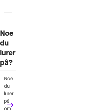
Emneplan
Noe
du
lurer
på?
Noe
du
lurer
på
om