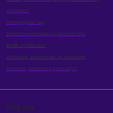
Optometri
Pedagogiske fag
Samfunnsvitenskap og kulturstudier
Språk og litteratur
Teknologi, ingeniørfag og lysdesign
Økonomi, ledelse og innovasjon
Følg oss