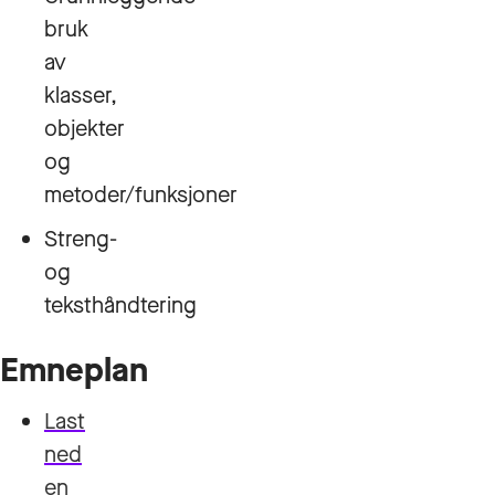
bruk
av
klasser,
objekter
og
metoder/funksjoner
Streng-
og
teksthåndtering
Emneplan
Last
ned
en