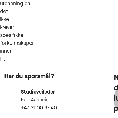
utdanning da
det
ikke
krever
spesifikke
forkunnskaper
innen
IT.
Har du spørsmål?
Opptakskrav
Studieveileder
l
Kari Aasheim
+47 31 00 97 40