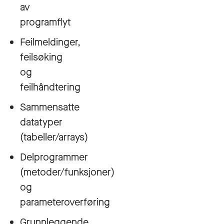
av
programflyt
Feilmeldinger,
feilsøking
og
feilhåndtering
Sammensatte
datatyper
(tabeller/arrays)
Delprogrammer
(metoder/funksjoner)
og
parameteroverføring
Grunnleggende