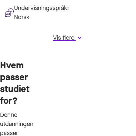
Undervisningsspråk:
Norsk
Vis flere
keyboard_arrow_down
Hvem
passer
studiet
for?
Denne
utdanningen
passer