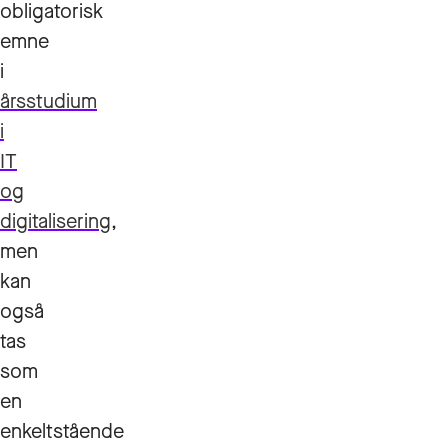
obligatorisk
emne
i
årsstudium
i
IT
og
digitalisering
,
men
kan
også
tas
som
en
enkeltstående