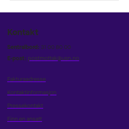
Kontakt
Sentralbord:
31 00 80 00
E-post:
postmottak@usn.no
Fakturaadresse
Kontaktinformasjon
Pressekontakt
Finn en ansatt