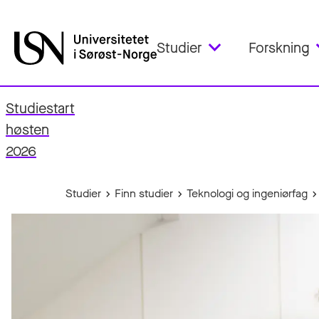
Studier
Forskning
Studiestart
fo
høsten
2026
Studier
Finn studier
Teknologi og ingeniørfag