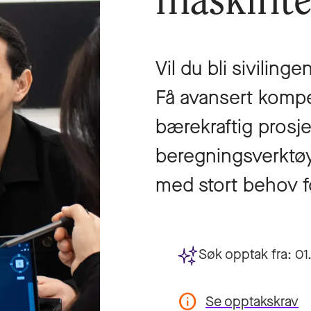
maskinte
Vil du bli sivilin
Få avansert kompe
bærekraftig prosj
beregningsverktøy,
med stort behov fo
Søk opptak fra:
01
Se opptakskrav