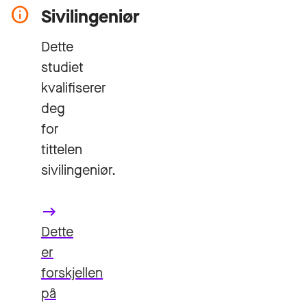
Sivilingeniør
Dette
studiet
kvalifiserer
deg
for
tittelen
sivilingeniør.
keyboard_backspace
Dette
er
forskjellen
på