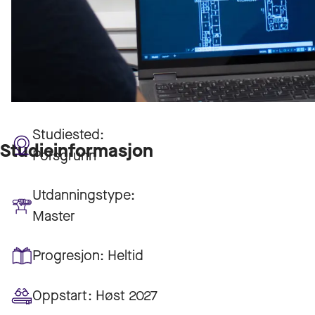
Studiested:
Studieinformasjon
Porsgrunn
Utdanningstype:
Master
Progresjon:
Heltid
Oppstart:
Høst 2027