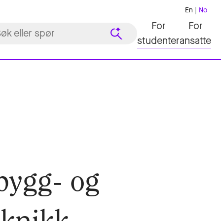
En
No
For
For
studenter
ansatte
 bygg- og