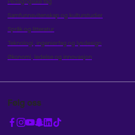
Pedagogiske fag
Samfunnsvitenskap og kulturstudier
Språk og litteratur
Teknologi, ingeniørfag og lysdesign
Økonomi, ledelse og innovasjon
Følg oss