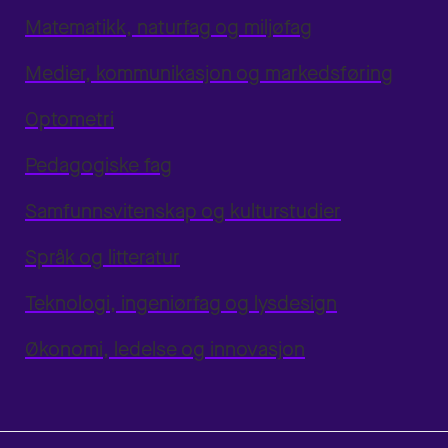
Matematikk, naturfag og miljøfag
Medier, kommunikasjon og markedsføring
Optometri
Pedagogiske fag
Samfunnsvitenskap og kulturstudier
Språk og litteratur
Teknologi, ingeniørfag og lysdesign
Økonomi, ledelse og innovasjon