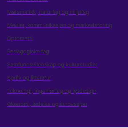
Matematikk, naturfag og miljøfag
Medier, kommunikasjon og markedsføring
Optometri
Pedagogiske fag
Samfunnsvitenskap og kulturstudier
Språk og litteratur
Teknologi, ingeniørfag og lysdesign
Økonomi, ledelse og innovasjon