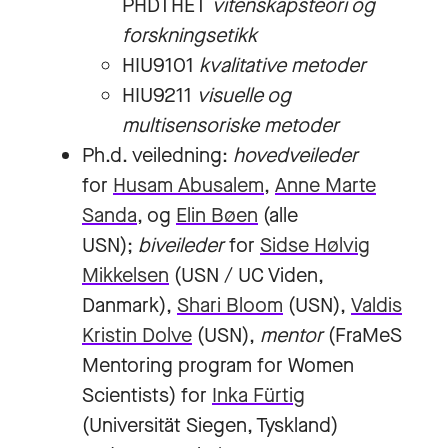
PHDTHET
vitenskapsteori og
forskningsetikk
HIU9101
kvalitative metoder
HIU9211
visuelle og
multisensoriske metoder
Ph.d. veiledning:
hovedveileder
for
Husam Abusalem
,
Anne Marte
Sanda
, og
Elin Bøen
(alle
USN);
biveileder
for
Sidse Hølvig
Mikkelsen
(USN / UC Viden,
Danmark),
Shari Bloom
(USN),
Valdis
Kristin Dolve
(USN),
mentor
(FraMeS
Mentoring program for Women
Scientists) for
Inka Fürtig
(Universität Siegen, Tyskland)