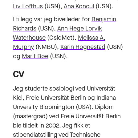
Liv Lofthus
(USN),
Ana Koncul
(USN).
I tillegg var jeg biveileder for
Benjamin
Richards
(USN),
Ann Hege Lorvik
Waterhouse
(OsloMet),
Melissa A.
Murphy
(NMBU),
Karin Hognestad
(USN)
og
Marit Bøe
(USN).
CV
Jeg studerte sosiologi ved Universität
Kiel, Freie Universität Berlin og Indiana
Unversity Bloomington (USA). Diplom
(mastergrad) ved Freie Universität Berlin
ble tildelt in 2002. Jeg fikk et
stipendiatstilling ved Technische