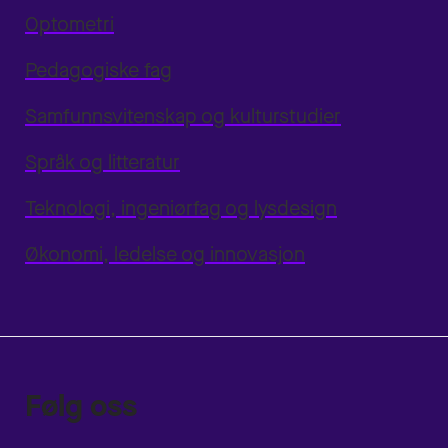
Optometri
Pedagogiske fag
Samfunnsvitenskap og kulturstudier
Språk og litteratur
Teknologi, ingeniørfag og lysdesign
Økonomi, ledelse og innovasjon
Følg oss