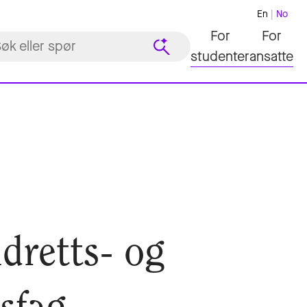
En
No
For
For
studenter
ansatte
idretts- og