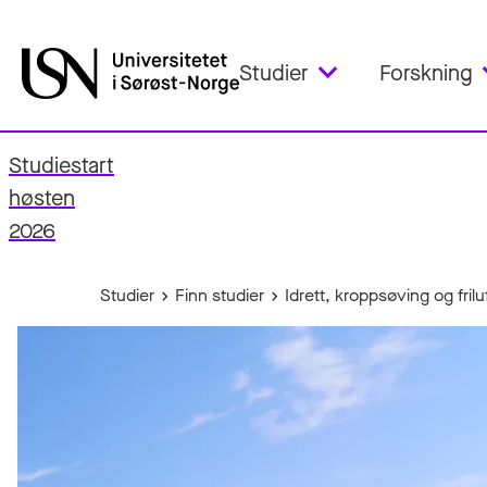
Studier
Forskning
Studiestart
fo
høsten
2026
Studier
Finn studier
Idrett, kroppsøving og friluf