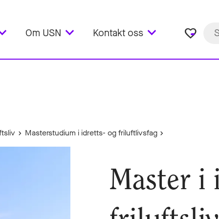
favorite_border
Om USN
Kontakt oss
tsliv
Masterstudium i idretts- og friluftlivsfag
Master i 