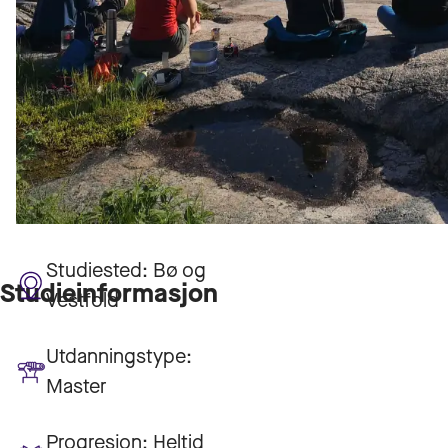
Studiested:
Bø og
Studieinformasjon
Vestfold
Utdanningstype:
Master
Progresjon:
Heltid