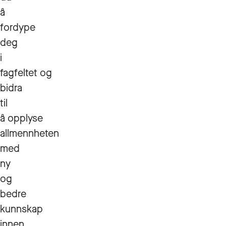
å
fordype
deg
i
fagfeltet og
bidra
til
å opplyse
allmennheten
med
ny
og
bedre
kunnskap
innen