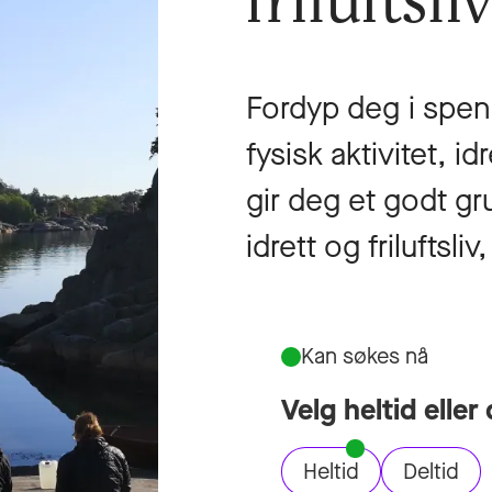
friluftsli
Fordyp deg i spen
fysisk aktivitet, id
gir deg et godt gru
idrett og friluftsli
Kan søkes nå
Velg heltid eller 
Heltid
Deltid