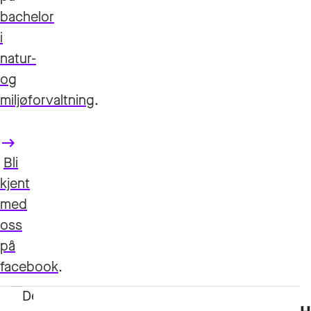
bachelor
i
natur-
og
miljøforvaltning
.
keyboard_backspace
Bli
kjent
med
oss
på
facebook
.