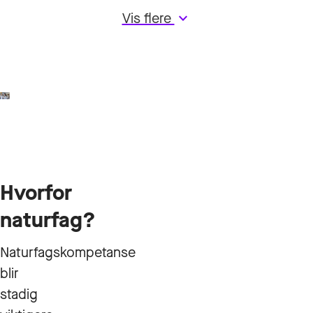
Vis flere
keyboard_arrow_down
Hvorfor
naturfag?
Naturfagskompetanse
blir
stadig