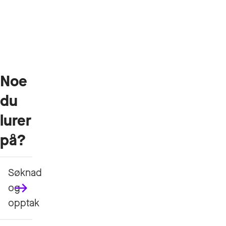
Noe
du
lurer
på?
Søknad
og
opptak