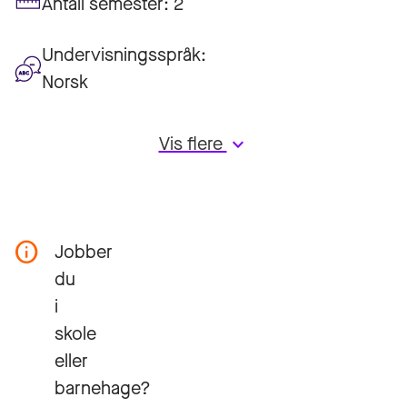
Antall semester:
2
Undervisningsspråk:
Norsk
Vis flere
keyboard_arrow_down
Jobber
du
i
skole
eller
barnehage?