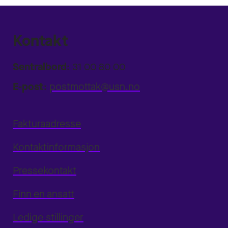
Kontakt
Sentralbord:
31 00 80 00
E-post:
postmottak@usn.no
Fakturaadresse
Kontaktinformasjon
Pressekontakt
Finn en ansatt
Ledige stillinger