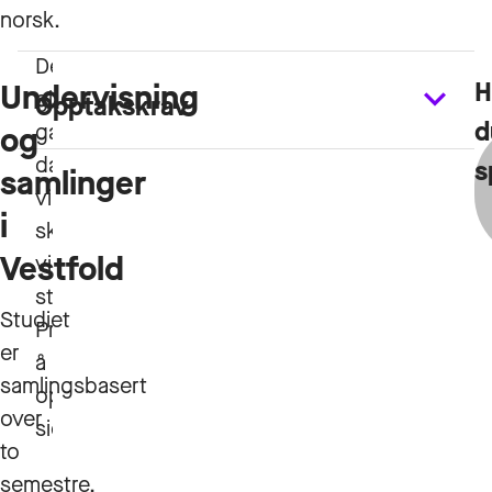
norsk.
H
Undervisning
Opptakskrav
d
og
s
samlinger
i
Vestfold
Studiet
er
samlingsbasert
over
to
semestre,