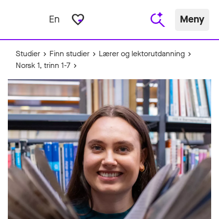
favorite_border
En
Meny
Studier
Finn studier
Lærer og lektorutdanning
Norsk 1, trinn 1-7