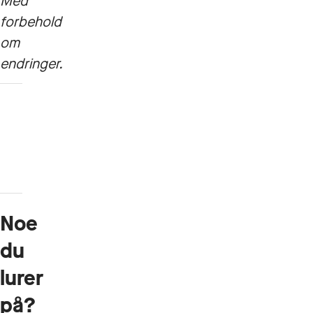
Med
forbehold
om
endringer.
Studieplan
og
emneplaner
Noe
du
lurer
på?