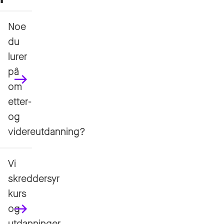
Noe
du
lurer
på
om
etter-
og
videreutdanning?
Vi
skreddersyr
kurs
og
utdanninger