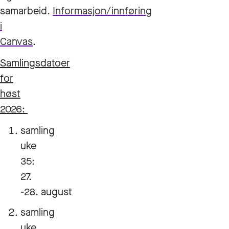
samarbeid.
Informasjon/innføring
i
Canvas
.
Samlingsdatoer
for
høst
2026:
samling
uke
35:
27.
-28. august
samling
uke