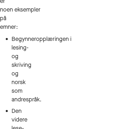
er
noen eksempler
på
emner:
Begynneropplæringen i
lesing-
og
skriving
og
norsk
som
andrespråk.
Den
videre
lese-