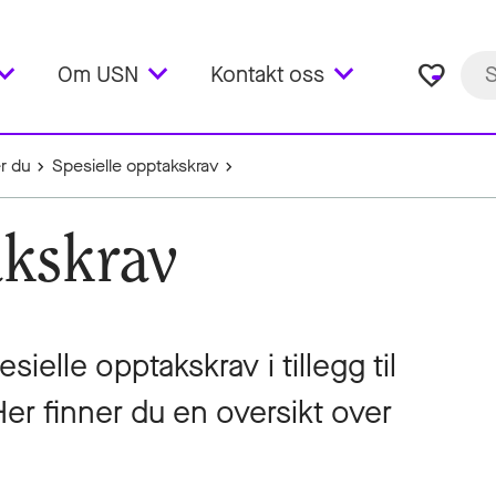
favorite_border
Om USN
Kontakt oss
er du
Spesielle opptakskrav
akskrav
sielle opptakskrav i tillegg til
er finner du en oversikt over