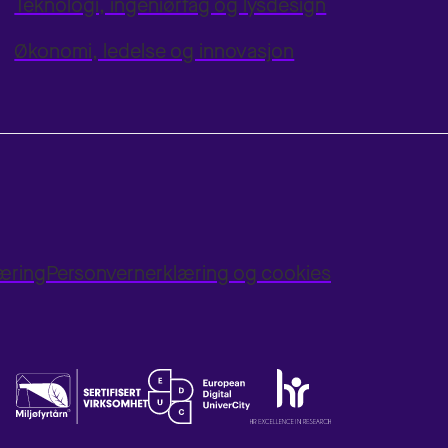
Teknologi, ingeniørfag og lysdesign
Økonomi, ledelse og innovasjon
læring
Personvernerklæring og cookies