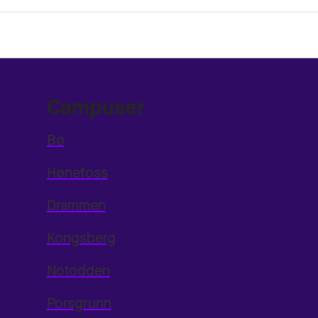
Campuser
Bø
Hønefoss
Drammen
Kongsberg
Notodden
Porsgrunn