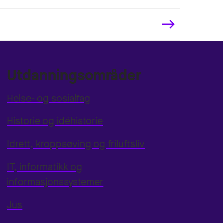
Utdanningsområder
Helse- og sosialfag
Historie og idéhistorie
Idrett, kroppsøving og friluftsliv
IT, informatikk og
informasjonssystemer
Jus