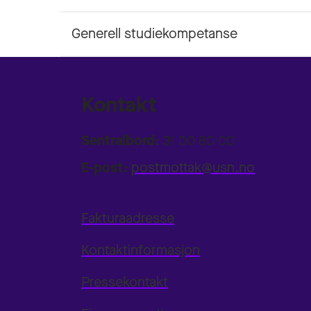
Generell studiekompetanse
Kontakt
Sentralbord:
31 00 80 00
E-post:
postmottak@usn.no
Fakturaadresse
Kontaktinformasjon
Pressekontakt