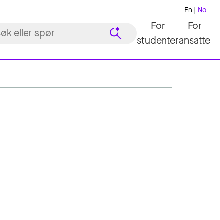
En
No
For
For
studenter
ansatte