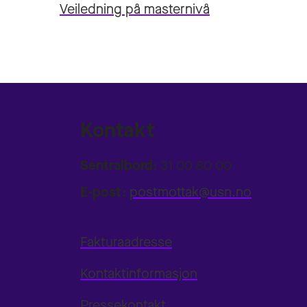
Veiledning på masternivå
Kontakt
Sentralbord:
31 00 80 00
E-post:
postmottak@usn.no
Fakturaadresse
Kontaktinformasjon
Pressekontakt