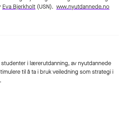
v
Eva Bjerkholt
(USN).
www.nyutdannede.no
av studenter i lærerutdanning, av nyutdannede
mulere til å ta i bruk veiledning som strategi i
.