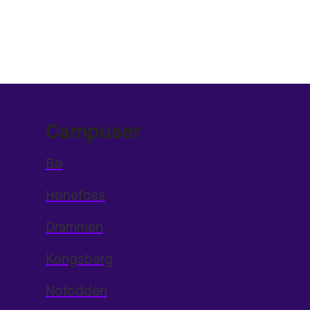
Campuser
Bø
Hønefoss
Drammen
Kongsberg
Notodden