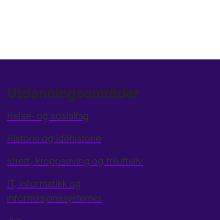
Utdanningsområder
Helse- og sosialfag
Historie og idéhistorie
Idrett, kroppsøving og friluftsliv
IT, informatikk og
informasjonssystemer