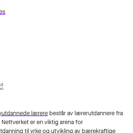
es
nyutdannede lærere
består av lærerutdannere fra
 Nettverket er en viktig arena for
tdanning til yrke og utvikling av bærekraftige