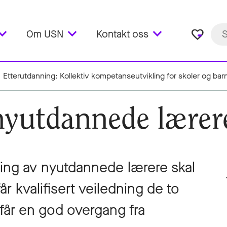
favorite_border
Om USN
Kontakt oss
Etterutdanning: Kollektiv kompetanseutvikling for skoler og ba
 nyutdannede lærer
k
ing av nyutdannede lærere skal
r kvalifisert veiledning de to
e får en god overgang fra