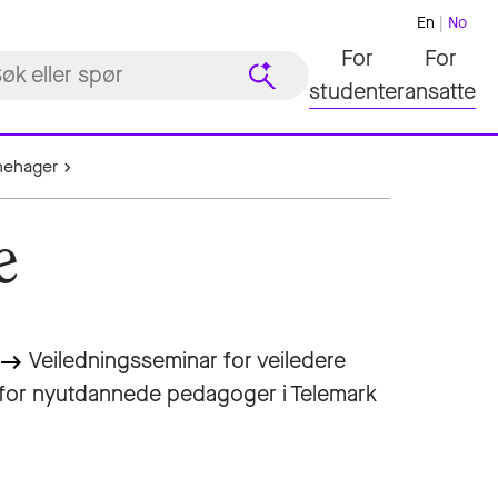
En
No
For
For
studenter
ansatte
rnehager
e
Veiledningsseminar for veiledere
eyboard_backspace
for nyutdannede pedagoger i Telemark