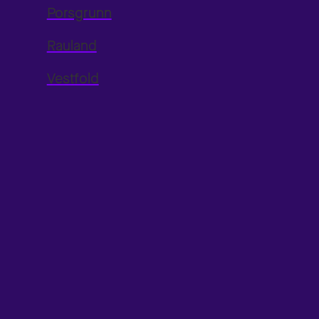
Porsgrunn
Rauland
Vestfold