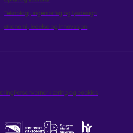
Teknologi, ingeniørfag og lysdesign
Økonomi, ledelse og innovasjon
læring
Personvernerklæring og cookies