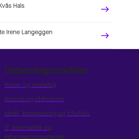
Kvås Hals
ate Irene Langeggen
Utdanningsområder
Helse- og sosialfag
Historie og idéhistorie
Idrett, kroppsøving og friluftsliv
IT, informatikk og
informasjonssystemer