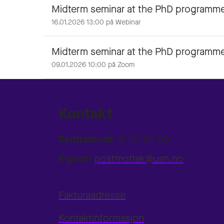
Midterm seminar at the PhD programme 
16.01.2026 13:00 på Webinar
Midterm seminar at the PhD programme 
09.01.2026 10:00 på Zoom
Kontakt
Sentralbord:
31 00 80 00
E-post:
postmottak@usn.no
Fakturaadresse
Kontaktinformasjon