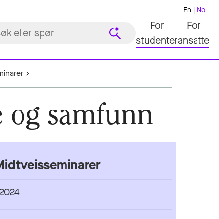
En
No
For
For
studenter
ansatte
minarer
se og samfunn
Midtveisseminarer
2024