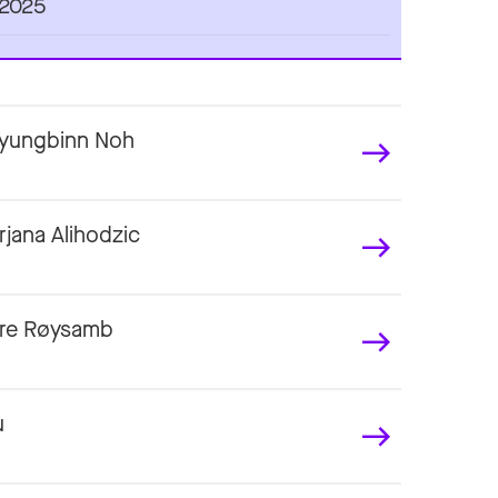
2025
Kyungbinn Noh
jana Alihodzic
Are Røysamb
u