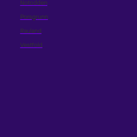
Notodden
Porsgrunn
Rauland
Vestfold