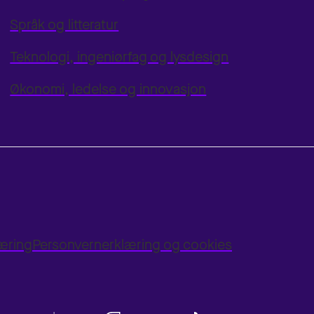
Språk og litteratur
Teknologi, ingeniørfag og lysdesign
Økonomi, ledelse og innovasjon
læring
Personvernerklæring og cookies