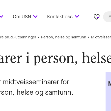
favorite_border
Om USN
Kontakt oss
re ph.d.-utdanninger
Person, helse og samfunn
Midtveisse
rer i person, hel
r midtveisseminarer for
rson, helse og samfunn.