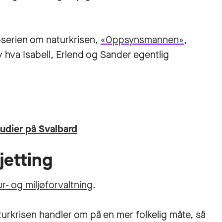
serien om naturkrisen,
«Oppsynsmannen»
,
v hva Isabell, Erlend og Sander egentlig
tudier på Svalbard
jetting
r- og miljøforvaltning
.
rkrisen handler om på en mer folkelig måte, så