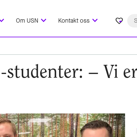
favorite_border
Om USN
Kontakt oss
-studenter: – Vi er