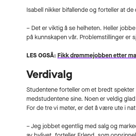
Isabell nikker bifallende og forteller at d
– Det er viktig å se helheten. Heller jobb
på kunnskapen vår. Problemstillinger er sje
LES OGSÅ:
Fikk drømmejobben etter mas
Verdivalg
Studentene forteller om et bredt spekter
medstudentene sine. Noen er veldig glad i
For de tre vi møter, er det å være ute i nat
– Jeg jobbet egentlig med salg og marked
av bylivet, forteller Erlend, som opprin