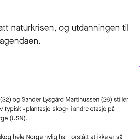
tt naturkrisen, og utdanningen til
å agendaen.
 (32) og Sander Lysgård Martinussen (26) stiller
v typisk «plantasje-skog» i andre etasje på
rge (USN).
g hele Norge nylig har forstått at ikke er så