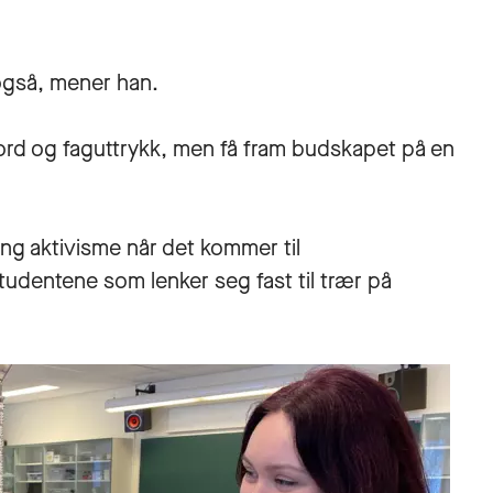
også, mener han.
e ord og faguttrykk, men få fram budskapet på en
ing aktivisme når det kommer til
tudentene som lenker seg fast til trær på