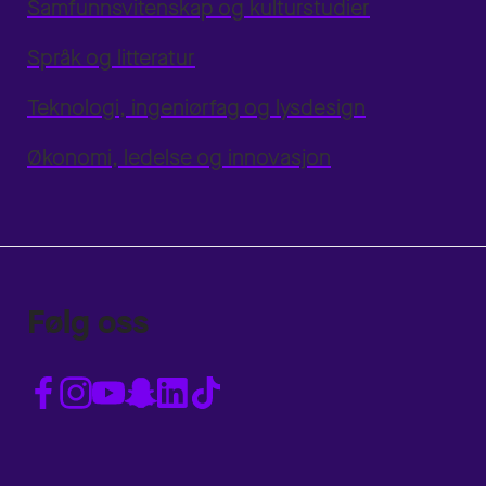
Samfunnsvitenskap og kulturstudier
Språk og litteratur
Teknologi, ingeniørfag og lysdesign
Økonomi, ledelse og innovasjon
Følg oss