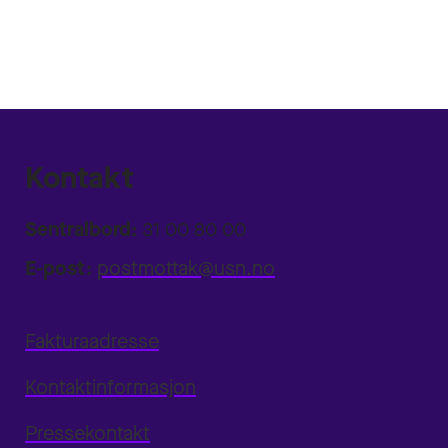
Kontakt
Sentralbord:
31 00 80 00
E-post:
postmottak@usn.no
Fakturaadresse
Kontaktinformasjon
Pressekontakt