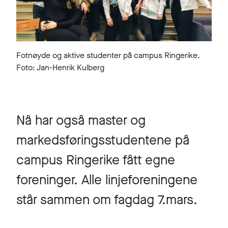
Fotnøyde og aktive studenter på campus Ringerike.
Foto: Jan-Henrik Kulberg
Nå har også master og
markedsføringsstudentene på
campus Ringerike fått egne
foreninger. Alle linjeforeningene
står sammen om fagdag 7.mars.