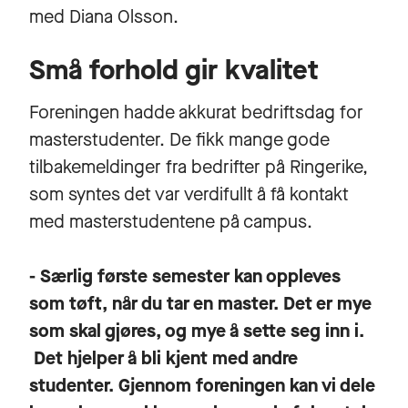
med Diana Olsson.
Små forhold gir kvalitet
Foreningen hadde akkurat bedriftsdag for
masterstudenter. De fikk mange gode
tilbakemeldinger fra bedrifter på Ringerike,
som syntes det var verdifullt å få kontakt
med masterstudentene på campus.
- Særlig første semester kan oppleves
som tøft, når du tar en master. Det er mye
som skal gjøres, og mye å sette seg inn i.
Det hjelper å bli kjent med andre
studenter. Gjennom foreningen kan vi dele