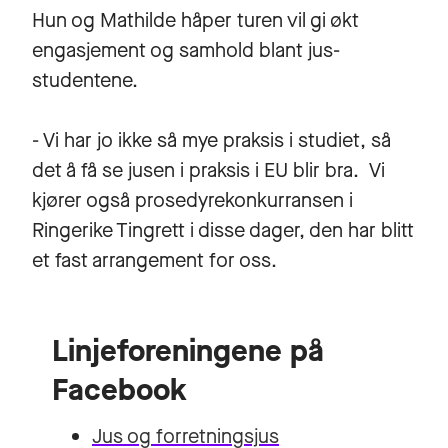
Hun og Mathilde håper turen vil gi økt
engasjement og samhold blant jus-
studentene.
- Vi har jo ikke så mye praksis i studiet, så
det å få se jusen i praksis i EU blir bra. Vi
kjører også prosedyrekonkurransen i
Ringerike Tingrett i disse dager, den har blitt
et fast arrangement for oss.
Linjeforeningene på
Facebook
Jus og forretningsjus