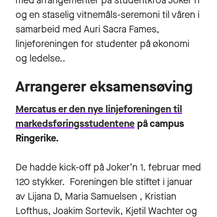
med arrangementer på studentkroa Joker’n
og en staselig vitnemåls-seremoni til våren i
samarbeid med Auri Sacra Fames,
linjeforeningen for studenter på økonomi
og ledelse..
Arrangerer eksamensøving
Mercatus er den nye linjeforeningen til
markedsføringsstudentene
på campus
Ringerike.
De hadde kick-off på Joker’n 1. februar med
120 stykker. Foreningen ble stiftet i januar
av Lijana D, Maria Samuelsen , Kristian
Lofthus, Joakim Sortevik, Kjetil Wachter og