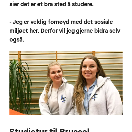
sier det er et bra sted å studere.
- Jeg er veldig fornøyd med det sosiale
miljøet her. Derfor vil jeg gjerne bidra selv
også.
Studietur til Brussel