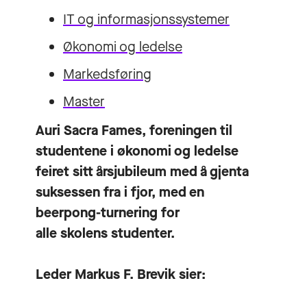
IT og informasjonssystemer
Økonomi og ledelse
Markedsføring
Master
Auri Sacra Fames, foreningen til
studentene i økonomi og ledelse
feiret sitt årsjubileum med å gjenta
suksessen fra i fjor, med en
beerpong-turnering for
alle skolens studenter.
Leder Markus F. Brevik sier: