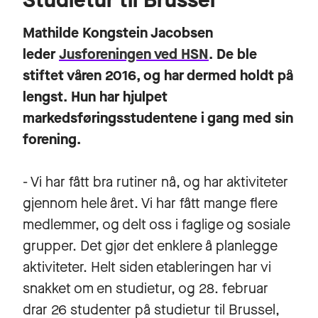
Mathilde Kongstein Jacobsen
leder
Jusforeningen ved HSN
. De ble
stiftet våren 2016, og har dermed holdt på
lengst. Hun har hjulpet
markedsføringsstudentene i gang med sin
forening.
- Vi har fått bra rutiner nå, og har aktiviteter
gjennom hele året. Vi har fått mange flere
medlemmer, og delt oss i faglige og sosiale
grupper. Det gjør det enklere å planlegge
aktiviteter. Helt siden etableringen har vi
snakket om en studietur, og 28. februar
drar 26 studenter på studietur til Brussel,