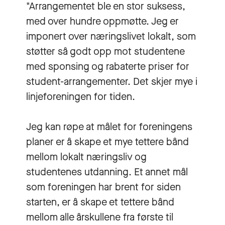
"Arrangementet ble en stor suksess,
med over hundre oppmøtte. Jeg er
imponert over næringslivet lokalt, som
støtter så godt opp mot studentene
med sponsing og rabaterte priser for
student-arrangementer. Det skjer mye i
linjeforeningen for tiden.
Jeg kan røpe at målet for foreningens
planer er å skape et mye tettere bånd
mellom lokalt næringsliv og
studentenes utdanning. Et annet mål
som foreningen har brent for siden
starten, er å skape et tettere bånd
mellom alle årskullene fra første til