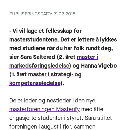
PUBLISERINGSDATO: 21.02.2018
- Vi vil lage et fellesskap for
masterstudentene. Det er lettere å lykkes
med studiene når du har folk rundt deg,
sier Sara Salterød (2. året
master i
markedsføringsledelse
) og Hanna Vigebo
(1. året
master i strategi- og
kompetanseledelse
).
De er leder og nestleder i
den nye
masterforeningen Masterify
med åtte
engasjerte studenter i styret. Sara stiftet
foreningen i august i fjor, sammen