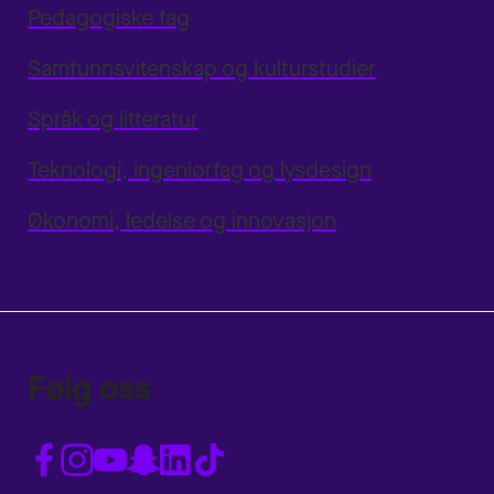
Pedagogiske fag
Samfunnsvitenskap og kulturstudier
Språk og litteratur
Teknologi, ingeniørfag og lysdesign
Økonomi, ledelse og innovasjon
Følg oss