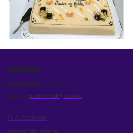
Kontakt
Sentralbord:
31 00 80 00
E-post:
postmottak@usn.no
Fakturaadresse
Kontaktinformasjon