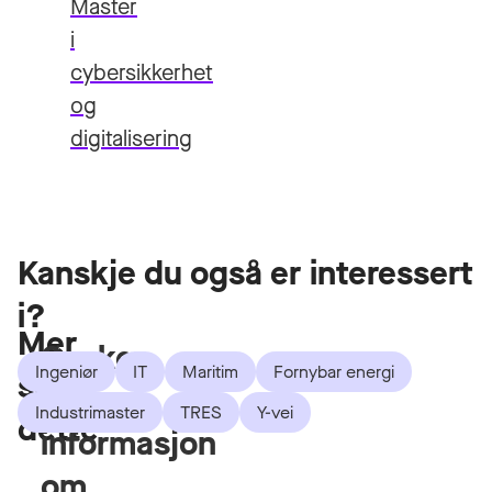
Master
i
cybersikkerhet
og
digitalisering
Kanskje du også er interessert
i?
Mer
Ønsker
Ingeniør
IT
Maritim
Fornybar energi
som
du
Industrimaster
TRES
Y-vei
dette
informasjon
om