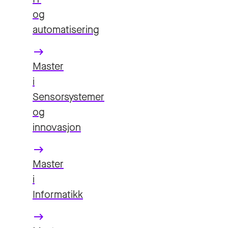
og
automatisering
keyboard_backspace
Master
i
Sensorsystemer
og
innovasjon
keyboard_backspace
Master
i
Informatikk
keyboard_backspace