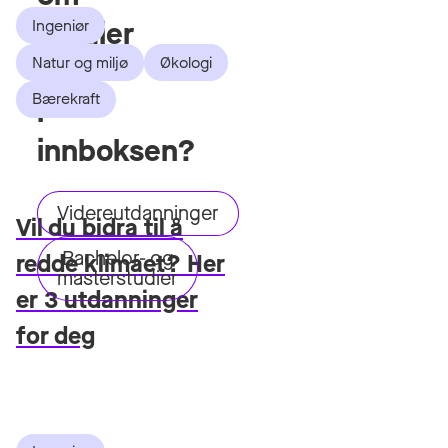
studier
Ingeniør
Natur og miljø
Økologi
rett
Bærekraft
i
innboksen?
Videreutdanninger
Vil du bidra til å
Bachelor- og
redde klimaet? Her
masterstudier
er 3 utdanninger
for deg