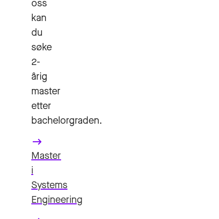
oss
kan
du
søke
2-
årig
master
etter
bachelorgraden.
keyboard_backspace
Master
i
Systems
Engineering