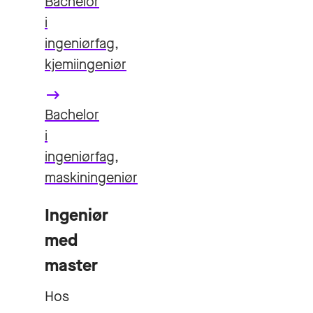
Bachelor
i
ingeniørfag,
kjemiingeniør
keyboard_backspace
Bachelor
i
ingeniørfag,
maskiningeniør
Ingeniør
med
master
Hos