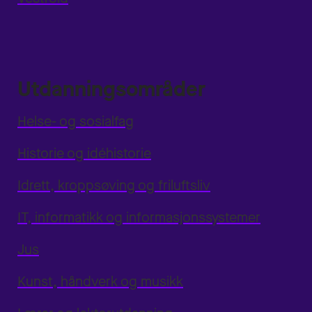
Utdanningsområder
Helse- og sosialfag
Historie og idéhistorie
Idrett, kroppsøving og friluftsliv
IT, informatikk og informasjonssystemer
Jus
Kunst, håndverk og musikk