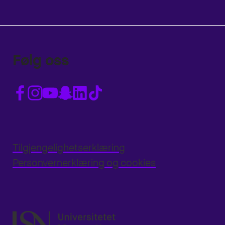
Følg oss
Tilgjengelighetserklæring
Personvernerklæring og cookies