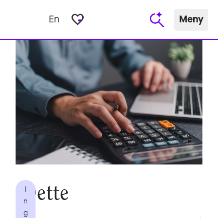
favorite_border
En
Meny
I
Dette
n
g