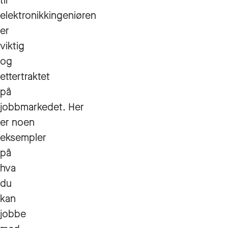
til
elektronikkingeniøren
er
viktig
og
ettertraktet
på
jobbmarkedet. Her
er noen
eksempler
på
hva
du
kan
jobbe