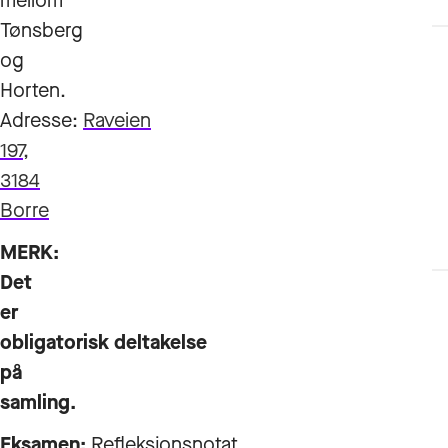
mellom
Tønsberg
og
Horten.
Adresse:
Raveien
197,
3184
Borre
MERK:
Det
er
obligatorisk deltakelse
på
samling.
Eksamen:
Refleksjonsnotat.