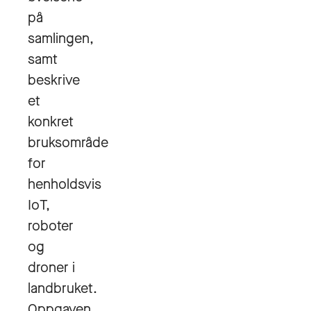
på
samlingen,
samt
beskrive
et
konkret
bruksområde
for
henholdsvis
IoT,
roboter
og
droner i
landbruket.
Oppgaven