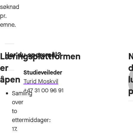
søknad
pr.
emne.
Har du spørsmål?
Læringsplattformen
Opptakskrav
er
Studieveileder
åpen
l
Turid Moskvil
+47 31 00 96 91
Samling
over
to
ettermiddager:
17.