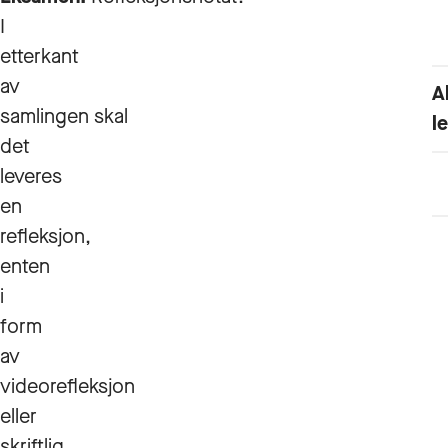
I
etterkant
av
A
samlingen skal
l
det
leveres
en
refleksjon,
enten
i
form
av
videorefleksjon
eller
skriftlig