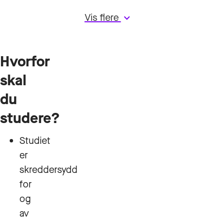
Vis flere
keyboard_arrow_down
Hvorfor
skal
du
studere?
Studiet
er
skreddersydd
for
og
av