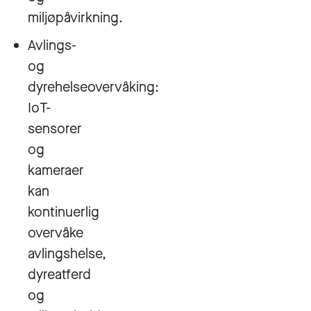
miljøpåvirkning.
Avlings-
og
dyrehelseovervåking:
IoT-
sensorer
og
kameraer
kan
kontinuerlig
overvåke
avlingshelse,
dyreatferd
og