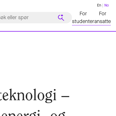
En
No
For
For
studenter
ansatte
teknologi –