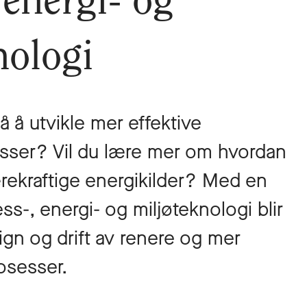
 energi- og
nologi
 å utvikle mer effektive
sser? Vil du lære mer om hvordan
rekraftige energikilder? Med en
ss-, energi- og miljøteknologi blir
ign og drift av renere og mer
osesser.