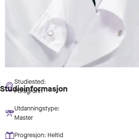
Studiested:
Studieinformasjon
Porsgrunn
Utdanningstype:
Master
Progresjon:
Heltid