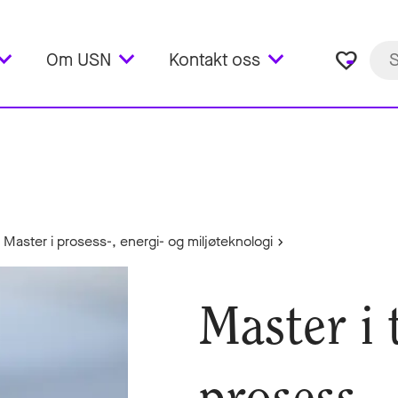
favorite_border
Om USN
Kontakt oss
Master i prosess-, energi- og miljøteknologi
Master i 