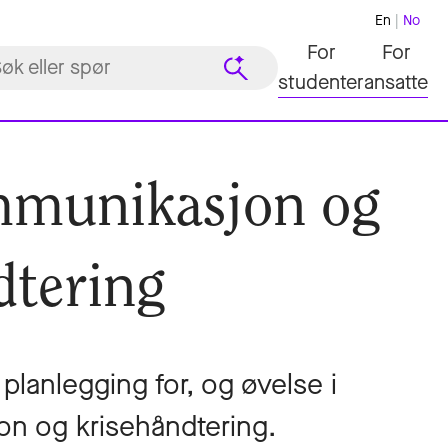
En
No
For
For
studenter
ansatte
mmunikasjon og
dtering
lanlegging for, og øvelse i
n og krisehåndtering.