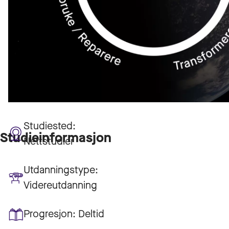
Studiested:
Studieinformasjon
Nettstudier
Utdanningstype:
Videreutdanning
Progresjon:
Deltid