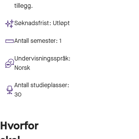
tillegg.
Søknadsfrist:
Utløpt
Antall semester:
1
Undervisningsspråk:
Norsk
Antall studieplasser:
30
Hvorfor