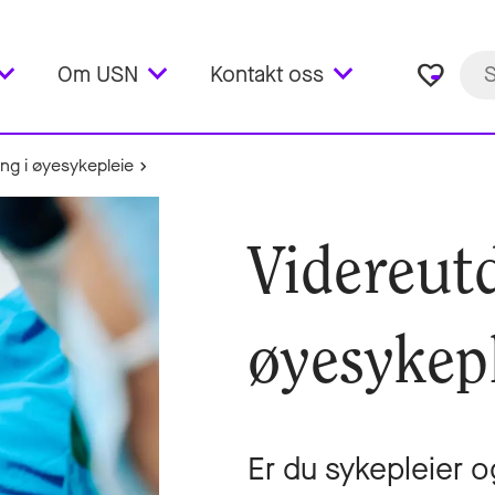
favorite_border
Om USN
Kontakt oss
ng i øyesykepleie
Videreut
øyesykep
Er du sykepleier 