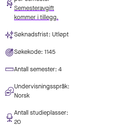
Semesteravgift
kommer i tillegg.
Søknadsfrist:
Utløpt
Søkekode:
1145
Antall semester:
4
Undervisningsspråk:
Norsk
Antall studieplasser:
20