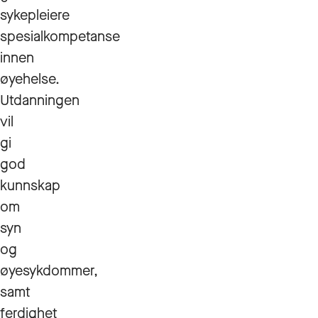
sykepleiere
spesialkompetanse
innen
øyehelse.
Utdanningen
vil
gi
god
kunnskap
om
syn
og
øyesykdommer,
samt
ferdighet