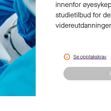
innenfor øyesykep
studietilbud for d
videreutdanningen 
Se opptakskrav