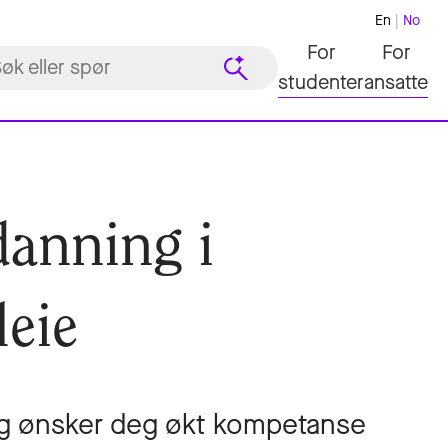
En
No
For
For
studenter
ansatte
danning i
leie
og ønsker deg økt kompetanse