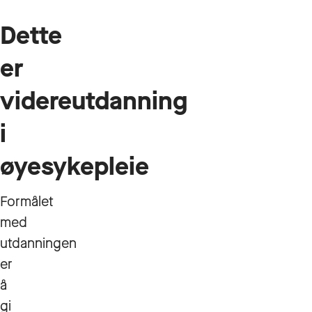
Dette
er
videreutdanning
i
øyesykepleie
Formålet
med
utdanningen
er
å
gi