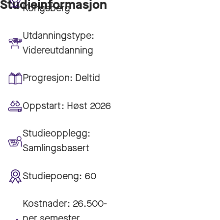
Studieinformasjon
Kongsberg
Utdanningstype:
Videreutdanning
Progresjon:
Deltid
Oppstart:
Høst 2026
Studieopplegg:
Samlingsbasert
Studiepoeng:
60
Kostnader:
26.500-
per semester