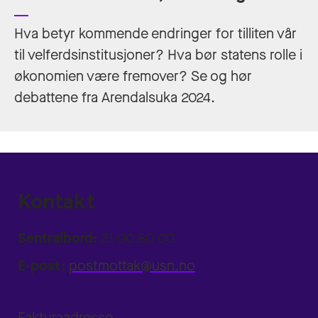
Hva betyr kommende endringer for tilliten vår
til velferdsinstitusjoner? Hva bør statens rolle i
økonomien være fremover? Se og hør
debattene fra Arendalsuka 2024.
Kontakt
Sentralbord:
31 00 80 00
E-post:
postmottak@usn.no
Fakturaadresse