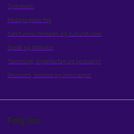
Optometri
Pedagogiske fag
Samfunnsvitenskap og kulturstudier
Språk og litteratur
Teknologi, ingeniørfag og lysdesign
Økonomi, ledelse og innovasjon
Følg oss