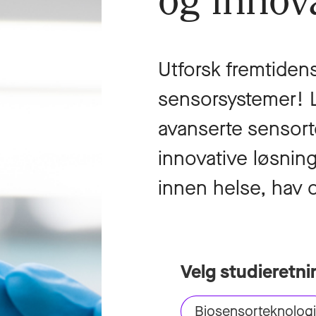
og innov
Utforsk fremtiden
sensorsystemer! L
avanserte sensort
innovative løsning
innen helse, hav o
Velg studieretni
Biosensorteknologi