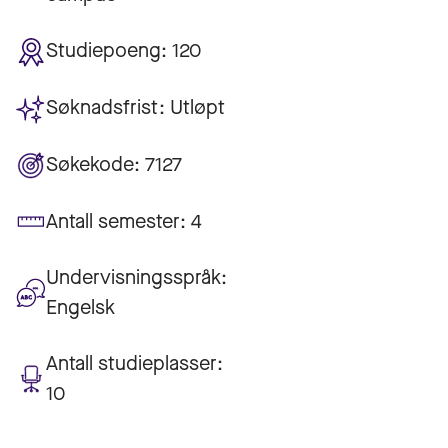
Studiepoeng:
120
Søknadsfrist:
Utløpt
Søkekode:
7127
Antall semester:
4
Undervisningsspråk:
Engelsk
Antall studieplasser:
10