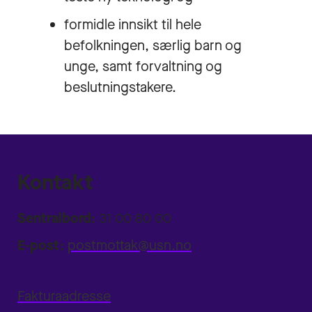
formidle innsikt til hele
befolkningen, særlig barn og
unge, samt forvaltning og
beslutningstakere.
Kontakt
Sentralbord:
31 00 80 00
E-post:
postmottak@usn.no
Fakturaadresse