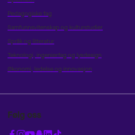
Pedagogiske fag
Samfunnsvitenskap og kulturstudier
Språk og litteratur
Teknologi, ingeniørfag og lysdesign
Økonomi, ledelse og innovasjon
Følg oss