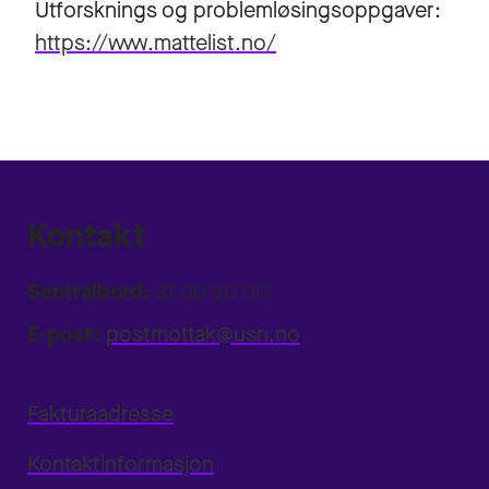
Utforsknings og problemløsingsoppgaver:
https://www.mattelist.no/
Kontakt
Sentralbord:
31 00 80 00
E-post:
postmottak@usn.no
Fakturaadresse
Kontaktinformasjon