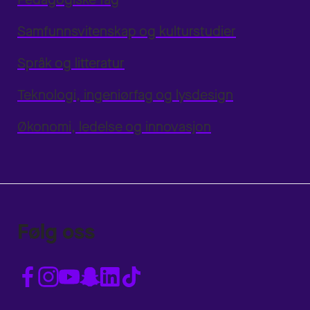
Samfunnsvitenskap og kulturstudier
Språk og litteratur
Teknologi, ingeniørfag og lysdesign
Økonomi, ledelse og innovasjon
Følg oss