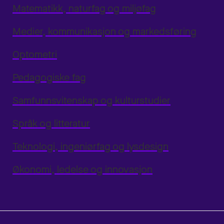
Matematikk, naturfag og miljøfag
Medier, kommunikasjon og markedsføring
Optometri
Pedagogiske fag
Samfunnsvitenskap og kulturstudier
Språk og litteratur
Teknologi, ingeniørfag og lysdesign
Økonomi, ledelse og innovasjon