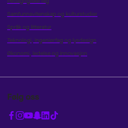
Pedagogiske fag
Samfunnsvitenskap og kulturstudier
Språk og litteratur
Teknologi, ingeniørfag og lysdesign
Økonomi, ledelse og innovasjon
Følg oss