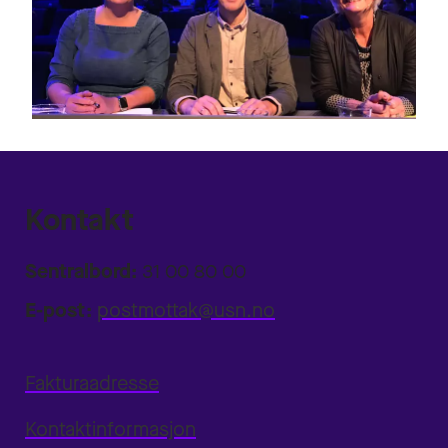
Kontakt
Sentralbord:
31 00 80 00
E-post:
postmottak@usn.no
Fakturaadresse
Kontaktinformasjon