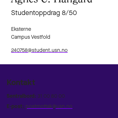
Studentoppdrag 8/50
Eksterne
Campus Vestfold
240758@student.usn.no
Kontakt
Sentralbord:
31 00 80 00
E-post:
postmottak@usn.no