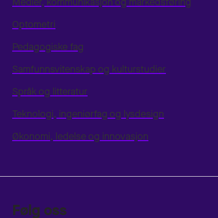
Medier, kommunikasjon og markedsføring
Optometri
Pedagogiske fag
Samfunnsvitenskap og kulturstudier
Språk og litteratur
Teknologi, ingeniørfag og lysdesign
Økonomi, ledelse og innovasjon
Følg oss