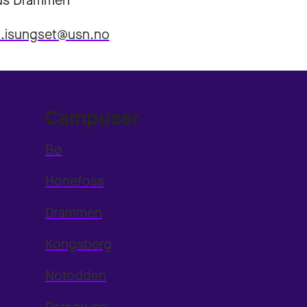
s Drammen
d.isungset@usn.no
Campuser
Bø
Hønefoss
Drammen
Kongsberg
Notodden