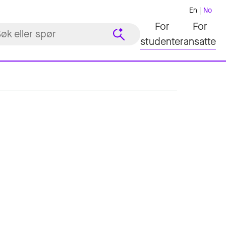
En
No
For
For
studenter
ansatte