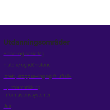
Utdanningsområder
Helse- og sosialfag
Historie og idéhistorie
Idrett, kroppsøving og friluftsliv
IT, informatikk og
informasjonssystemer
Jus