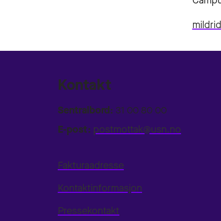
Campu
mildri
Kontakt
Sentralbord:
31 00 80 00
E-post:
postmottak@usn.no
Fakturaadresse
Kontaktinformasjon
Pressekontakt