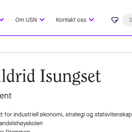
favorite_border
Om USN
Kontakt oss
ldrid Isungset
ent
tt for industriell økonomi, strategi og statsvitenskap
andelshøyskolen