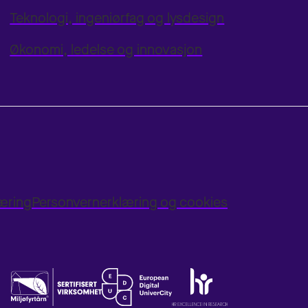
Teknologi, ingeniørfag og lysdesign
Økonomi, ledelse og innovasjon
læring
Personvernerklæring og cookies