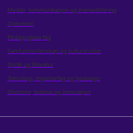
Medier, kommunikasjon og markedsføring
Optometri
Pedagogiske fag
Samfunnsvitenskap og kulturstudier
Språk og litteratur
Teknologi, ingeniørfag og lysdesign
Økonomi, ledelse og innovasjon