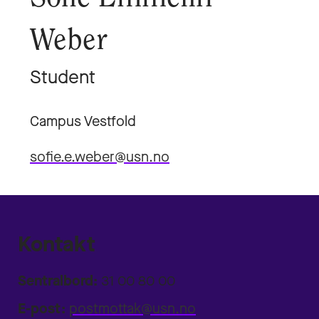
Weber
Student
Campus Vestfold
sofie.e.weber@usn.no
Kontakt
Sentralbord:
31 00 80 00
E-post:
postmottak@usn.no